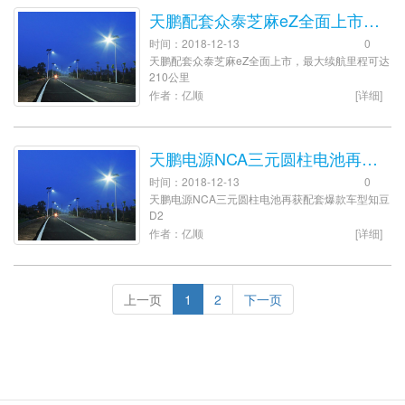
天鹏配套众泰芝麻eZ全面上市，
最大续航里程可达210公里
时间：2018-12-13
0
天鹏配套众泰芝麻eZ全面上市，最大续航里程可达
210公里
作者：亿顺
[详细]
天鹏电源NCA三元圆柱电池再获
配套爆款车型知豆D2
时间：2018-12-13
0
天鹏电源NCA三元圆柱电池再获配套爆款车型知豆
D2
作者：亿顺
[详细]
上一页
1
2
下一页