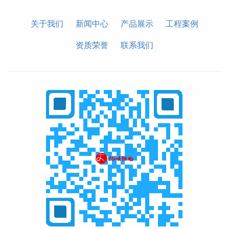
关于我们
新闻中心
产品展示
工程案例
资质荣誉
联系我们