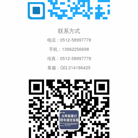
联系方式
电话：0512-58997778
手机：13962256698
传真：0512-58997778
客服：QQ 214186425