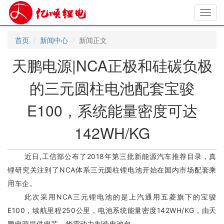
Toggl
navig
首页
新闻中心
新闻正文
天鹏电源|NCA正极和硅碳负极
的三元圆柱电池配套宝骏
E100，系统能量密度可达
142WH/KG
近日,工信部公布了2018年第三批新能源汽车推荐目录，真
锂研究关注到了NCA体系三元圆柱锂电池开始在国内市场配套乘
用车企。
此次采用NCA三元锂电池的是上汽通用五菱旗下的宝骏
E100，续航里程250公里，电池系统能量密度142WH/KG，由天
鹏电源提供电芯，华霆动力制造电池包。