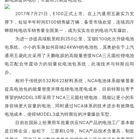
2017年7月21日，E100正式上市。在上汽通用五菱实力支
撑下，短短半年时间E100销售破万辆，备受市场欢迎，连续四月
蝉联纯电动车销售量全国第一，成为实实在在的电动汽车爆款。
为进一步提高续航里程到250公里，宝骏E100此次升级电池
包系统。小小的车身如何容纳24KWH的电池包，其奥妙在于上汽
通用五菱此次采用了天鹏电源的高能量密度NCA三元圆柱锂电池
电芯配合华霆动力的轻量化电池包系统，此项技术与特斯拉同
步。
相对于传统的532和622材料系统，NCA电池体系能够显著
提高电池包的能量密度并降低锂电池度电成本，目前特斯拉寄予
厚望的MODEL3即采用了NCA三元圆柱锂电池，既能让更小的车
身容纳更大容量的电池，同时通过NCA体系的技术进步有效降低
电池成本，使得MODEL3成为特斯拉的冲量爆款车型。
目前在国际上给乘用车批量供应NCA产品的电池工厂基本都
是日韩企业，如松下、三星和LG等。NCA产品技术含量高，制造