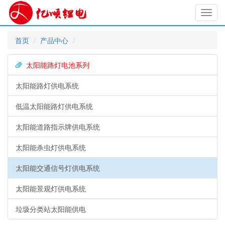
Toggl
navig
首页
产品中心
太阳能路灯电池系列
太阳能路灯供电系统
低温太阳能路灯供电系统
太阳能道路指示牌供电系统
太阳能杀虫灯供电系统
太阳能交通信号灯供电系统
太阳能景观灯供电系统
垃圾分类站太阳能供电