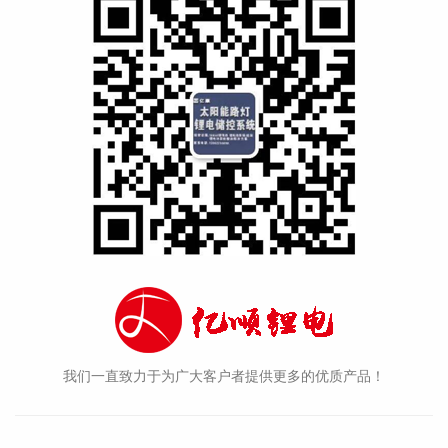
我们一直致力于为广大客户者提供更多的优质产品！