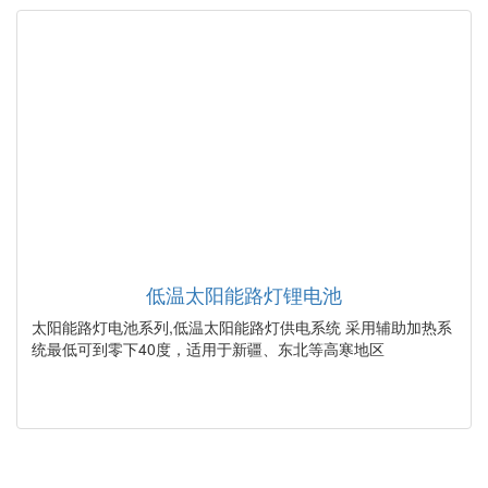
低温太阳能路灯锂电池
太阳能路灯电池系列,低温太阳能路灯供电系统 采用辅助加热系
统最低可到零下40度，适用于新疆、东北等高寒地区