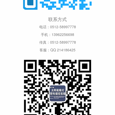
联系方式
电话：0512-58997778
手机：13962256698
传真：0512-58997778
客服：QQ 214186425