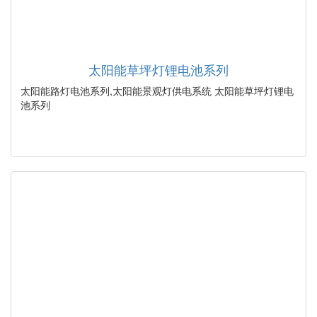
太阳能草坪灯锂电池系列
太阳能路灯电池系列,太阳能景观灯供电系统 太阳能草坪灯锂电
池系列