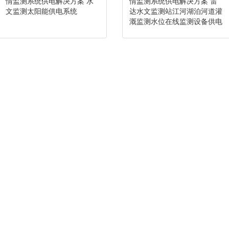
情监测系统供电解决方案 水
情监测系统供电解决方案 雷
文监测太阳能供电系统
达水文监测站江河湖泊河道灌
溉监测水位在线监测设备供电
系统 河流水库湖泊防洪观测
水位水环境预警雨量水文监测
站 雷达液位计